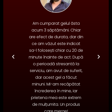
elul din
Am cumparat gelul ăsta
er nu ne
acum 3 săptămâni. Chiar
ie ce...
are efect de durata, dar din
 câteva
ce am văzut este indicat
 clară – e
sa-l folosești chiar cu 20 de
 groasă
minute înainte de act. După
mult! Eu
o perioadă stresantă la
, iar el
serviciu, am avut de suferit,
dere de
dar acest gel a făcut
ei să-ți
minuni. Mi-am recăpătat
l (și pe
încrederea în mine, iar
00%! 🔥
prietena mea este extrem
de mulțumita. Un produs
.
care merge!