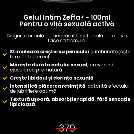
Gelul Intim Zeffa® - 100ml
Pentru o viță sexuală activă
Singura formulă cu adevărat funcțională care o va
face sa tremure!
Stimulează creșterea penisului
și îmbunătățește
fermitatea erecției
Mărește durata actului sexual
, prevenind
ejacularea prematură
Crește libidoul și dorința sexuală
Intensifică plăcerea resimțită
, datorită efectului
de lubrifiere optimă
Textură ușoară, absorbție rapidă, fără senzație
lipicioasă
379