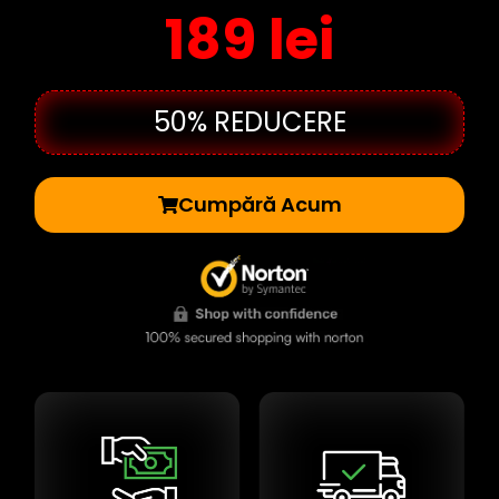
189 lei
50% REDUCERE
Cumpără Acum